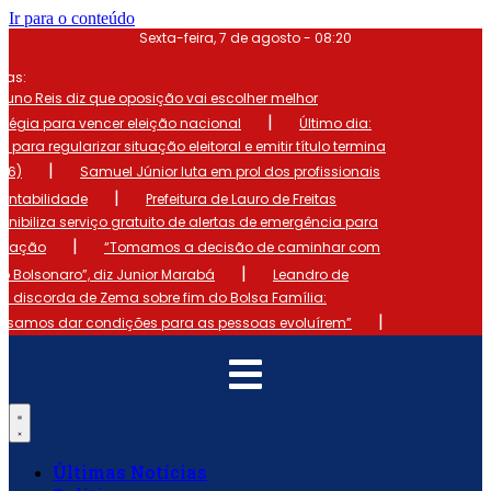
Ir para o conteúdo
Sexta-feira, 7 de agosto - 08:20
mas:
runo Reis diz que oposição vai escolher melhor
|
atégia para vencer eleição nacional
Último dia:
o para regularizar situação eleitoral e emitir título termina
|
 (6)
Samuel Júnior luta em prol dos profissionais
|
ontabilidade
Prefeitura de Lauro de Freitas
onibiliza serviço gratuito de alertas de emergência para
|
ulação
“Tomamos a decisão de caminhar com
|
io Bolsonaro”, diz Junior Marabá
Leandro de
s discorda de Zema sobre fim do Bolsa Família:
|
cisamos dar condições para as pessoas evoluírem”
Últimas Notícias