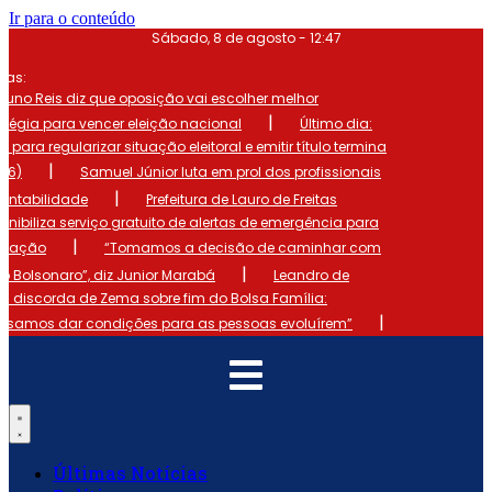
Ir para o conteúdo
Sábado, 8 de agosto - 12:47
mas:
runo Reis diz que oposição vai escolher melhor
|
atégia para vencer eleição nacional
Último dia:
o para regularizar situação eleitoral e emitir título termina
|
 (6)
Samuel Júnior luta em prol dos profissionais
|
ontabilidade
Prefeitura de Lauro de Freitas
onibiliza serviço gratuito de alertas de emergência para
|
ulação
“Tomamos a decisão de caminhar com
|
io Bolsonaro”, diz Junior Marabá
Leandro de
s discorda de Zema sobre fim do Bolsa Família:
|
cisamos dar condições para as pessoas evoluírem”
Últimas Notícias