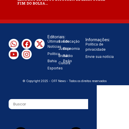
FIM DO BOLSA…
Editoriais:
Informações:
Últimas
Saúde
Educação
Política de
Notícias
Justiça
Economia
privacidade
Política
Brasil
Rádio
Envie sua notícia
Bahia
Peão
Cultura
Esportes
© Copyright 2025 - OFF News - Todos os direitos reservados