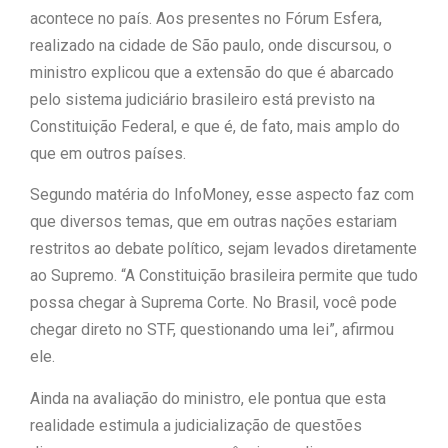
acontece no país. Aos presentes no Fórum Esfera,
“Tomamos a decisão de
realizado na cidade de São paulo, onde discursou, o
ministro explicou que a extensão do que é abarcado
caminhar com Flávio Bolsonaro”, diz
pelo sistema judiciário brasileiro está previsto na
|
Junior Marabá
Leandro de
Constituição Federal, e que é, de fato, mais amplo do
que em outros países.
Jesus discorda de Zema sobre fim
Segundo matéria do InfoMoney, esse aspecto faz com
do Bolsa Família: “Precisamos dar
que diversos temas, que em outras nações estariam
condições para as pessoas
restritos ao debate político, sejam levados diretamente
ao Supremo. “A Constituição brasileira permite que tudo
|
evoluírem”
possa chegar à Suprema Corte. No Brasil, você pode
chegar direto no STF, questionando uma lei”, afirmou
ele.
Ainda na avaliação do ministro, ele pontua que esta
realidade estimula a judicialização de questões