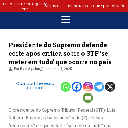
Quinta-feira, 6 de agosto
Últimas:
Bruno Reis diz que oposição vai
- 17:07
escolher melhor estratégia para
|
vencer eleição nacional
Último dia: prazo para regularizar
Presidente do Supremo defende
corte após critica sobre o STF ‘se
situação eleitoral e emitir título
meter em tudo’ que ocorre no país
|
termina hoje (6)
Samuel
Por
Raul Aguilar
em
junho 8, 2025
Júnior luta em prol dos profissionais
Compartilhe essa
notícia!
|
de contabilidade
Prefeitura
de Lauro de Freitas disponibiliza
O presidente do Supremo Tribunal Federal (STF), Luís
serviço gratuito de alertas de
Roberto Barroso, rebateu no sábado (7) críticas
|
“recorrentes” de que a Corte “se mete em tudo” que
emergência para população