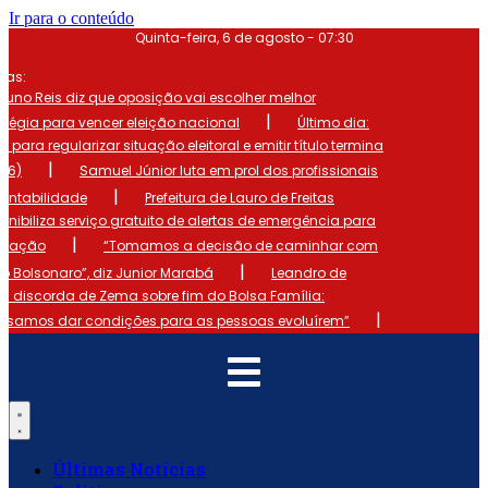
Ir para o conteúdo
Quinta-feira, 6 de agosto - 07:30
mas:
runo Reis diz que oposição vai escolher melhor
|
atégia para vencer eleição nacional
Último dia:
o para regularizar situação eleitoral e emitir título termina
|
 (6)
Samuel Júnior luta em prol dos profissionais
|
ontabilidade
Prefeitura de Lauro de Freitas
onibiliza serviço gratuito de alertas de emergência para
|
ulação
“Tomamos a decisão de caminhar com
|
io Bolsonaro”, diz Junior Marabá
Leandro de
s discorda de Zema sobre fim do Bolsa Família:
|
cisamos dar condições para as pessoas evoluírem”
Últimas Notícias