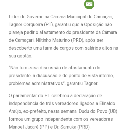
com Flávio Bolsonaro”, diz Junior
Líder do Governo na Câmara Municipal de Camaçari,
|
Marabá
Leandro de Jesus
Tagner Cerqueira (PT), garantiu que a Oposição não
planeja pedir o afastamento do presidente da Câmara
discorda de Zema sobre fim do Bolsa
de Camaçari, Niltinho Maturino (PRD), após ser
Família: “Precisamos dar condições
descoberto uma farra de cargos com salários altos na
sua gestão.
|
para as pessoas evoluírem”
“Não tem essa discussão de afastamento do
presidente, a discussão é do ponto de vista interno,
problemas administrativos”, garantiu Tagner.
O parlamentar do PT celebrou a declaração de
independência de três vereadores ligados a Elinaldo
Araújo, ex-prefeito, nesta semana. Dudu do Povo (UB)
formou um grupo independente com os vereadores
Manoel Jacaré (PP) e Dr. Samuka (PRD).