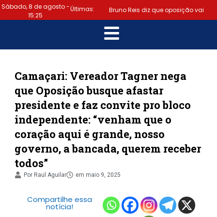
Sábado, 8 de agosto -
Últimas:
Bruno Reis diz que oposição vai
15:25
escolher melhor estratégia para vencer
|
eleição nacional
Último dia:
prazo para regularizar situação
Camaçari: Vereador Tagner nega
que Oposição busque afastar
eleitoral e emitir título termina hoje
presidente e faz convite pro bloco
|
(6)
Samuel Júnior luta em prol
independente: “venham que o
coração aqui é grande, nosso
dos profissionais de contabilidade
governo, a bancada, querem receber
|
Prefeitura de Lauro de Freitas
todos”
disponibiliza serviço gratuito de alertas
Por
Raul Aguilar
em
maio 9, 2025
|
de emergência para população
Compartilhe essa
notícia!
“Tomamos a decisão de caminhar