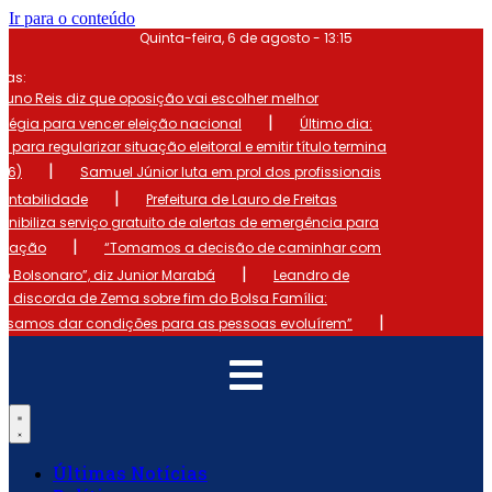
Ir para o conteúdo
Quinta-feira, 6 de agosto - 13:15
mas:
runo Reis diz que oposição vai escolher melhor
|
atégia para vencer eleição nacional
Último dia:
o para regularizar situação eleitoral e emitir título termina
|
 (6)
Samuel Júnior luta em prol dos profissionais
|
ontabilidade
Prefeitura de Lauro de Freitas
onibiliza serviço gratuito de alertas de emergência para
|
ulação
“Tomamos a decisão de caminhar com
|
io Bolsonaro”, diz Junior Marabá
Leandro de
s discorda de Zema sobre fim do Bolsa Família:
|
cisamos dar condições para as pessoas evoluírem”
Últimas Notícias