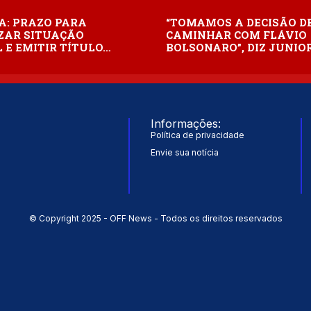
A: PRAZO PARA
“TOMAMOS A DECISÃO D
ZAR SITUAÇÃO
CAMINHAR COM FLÁVIO
 E EMITIR TÍTULO…
BOLSONARO”, DIZ JUNIO
Informações:
Política de privacidade
Envie sua notícia
© Copyright 2025 - OFF News - Todos os direitos reservados