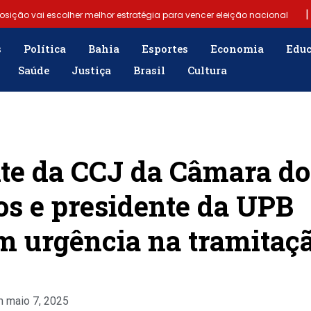
|
posição vai escolher melhor estratégia para vencer eleição nacional
|
 (6)
Samuel Júnior luta em prol dos profissionais de contabilida
s
Política
Bahia
Esportes
Economia
Edu
Saúde
Justiça
Brasil
Cultura
|
emergência para população
“Tomamos a decisão de caminhar com
sobre fim do Bolsa Família: “Precisamos dar condições para as pessoa
te da CCJ da Câmara do
s e presidente da UPB
 urgência na tramitaç
m
maio 7, 2025