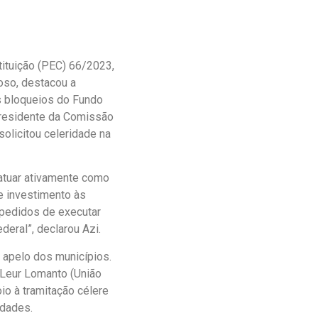
tituição (PEC) 66/2023,
doso, destacou a
os bloqueios do Fundo
presidente da Comissão
olicitou celeridade na
 atuar ativamente como
e investimento às
mpedidos de executar
deral”, declarou Azi.
 apelo dos municípios.
 Leur Lomanto (União
io à tramitação célere
ldades.