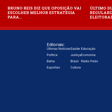
BRUNO REIS DIZ QUE OPOSIÇÃO VAI
ÚLTIMO DI
ESCOLHER MELHOR ESTRATÉGIA
REGULARI
PARA…
ELEITORAL
Editoriais:
Últimas Notícias
Saúde
Educação
Política
Justiça
Economia
Bahia
Brasil
Rádio Peão
Esportes
Cultura