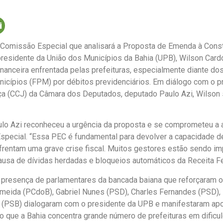
a Comissão Especial que analisará a Proposta de Emenda à Cons
o presidente da União dos Municípios da Bahia (UPB), Wilson Car
inanceira enfrentada pelas prefeituras, especialmente diante d
nicípios (FPM) por débitos previdenciários. Em diálogo com o 
ça (CCJ) da Câmara dos Deputados, deputado Paulo Azi, Wilson s
aulo Azi reconheceu a urgência da proposta e se comprometeu a
ecial. “Essa PEC é fundamental para devolver a capacidade d
nfrentam uma grave crise fiscal. Muitos gestores estão sendo i
causa de dívidas herdadas e bloqueios automáticos da Receita Fe
presença de parlamentares da bancada baiana que reforçaram o
meida (PCdoB), Gabriel Nunes (PSD), Charles Fernandes (PSD),
ta (PSB) dialogaram com o presidente da UPB e manifestaram apo
o que a Bahia concentra grande número de prefeituras em dificu