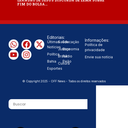
FIM DO BOLSA…
Editoriais:
Informações:
Últimas
Saúde
Educação
Política de
Notícias
Justiça
Economia
privacidade
Política
Brasil
Rádio
Envie sua notícia
Bahia
Peão
Cultura
Esportes
© Copyright 2025 - OFF News - Todos os direitos reservados