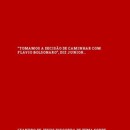
“TOMAMOS A DECISÃO DE CAMINHAR COM
FLÁVIO BOLSONARO”, DIZ JUNIOR…
LEANDRO DE JESUS DISCORDA DE ZEMA SOBRE