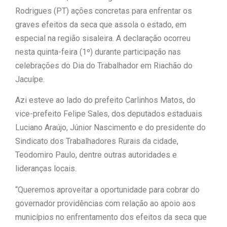
Rodrigues (PT) ações concretas para enfrentar os
“Tomamos a decisão de
graves efeitos da seca que assola o estado, em
especial na região sisaleira. A declaração ocorreu
caminhar com Flávio Bolsonaro”, diz
nesta quinta-feira (1º) durante participação nas
|
Junior Marabá
Leandro de
celebrações do Dia do Trabalhador em Riachão do
Jacuípe.
Jesus discorda de Zema sobre fim do
Azi esteve ao lado do prefeito Carlinhos Matos, do
Bolsa Família: “Precisamos dar
vice-prefeito Felipe Sales, dos deputados estaduais
condições para as pessoas
Luciano Araújo, Júnior Nascimento e do presidente do
Sindicato dos Trabalhadores Rurais da cidade,
|
evoluírem”
Teodomiro Paulo, dentre outras autoridades e
lideranças locais.
“Queremos aproveitar a oportunidade para cobrar do
governador providências com relação ao apoio aos
municípios no enfrentamento dos efeitos da seca que