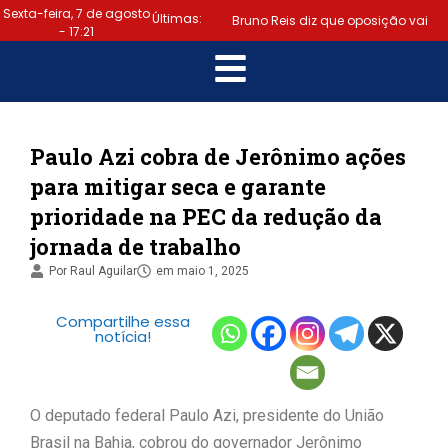
Sexta-feira, 7 de agosto
Últimas:
Bruno Reis diz que oposição vai
- 17:21
escolher melhor estratégia para
|
vencer eleição nacional
Último dia: prazo para regularizar
Paulo Azi cobra de Jerônimo ações
para mitigar seca e garante
situação eleitoral e emitir título
prioridade na PEC da redução da
|
termina hoje (6)
Samuel
jornada de trabalho
Júnior luta em prol dos profissionais
Por
Raul Aguilar
em
maio 1, 2025
|
de contabilidade
Prefeitura
Compartilhe essa
notícia!
de Lauro de Freitas disponibiliza
serviço gratuito de alertas de
O deputado federal Paulo Azi, presidente do União
|
emergência para população
Brasil na Bahia, cobrou do governador Jerônimo