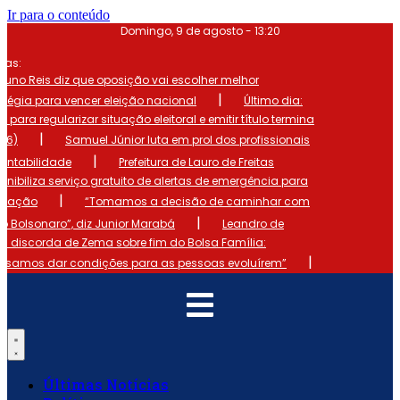
Ir para o conteúdo
Domingo, 9 de agosto - 13:20
mas:
runo Reis diz que oposição vai escolher melhor
|
atégia para vencer eleição nacional
Último dia:
o para regularizar situação eleitoral e emitir título termina
|
 (6)
Samuel Júnior luta em prol dos profissionais
|
ontabilidade
Prefeitura de Lauro de Freitas
onibiliza serviço gratuito de alertas de emergência para
|
ulação
“Tomamos a decisão de caminhar com
|
io Bolsonaro”, diz Junior Marabá
Leandro de
s discorda de Zema sobre fim do Bolsa Família:
|
cisamos dar condições para as pessoas evoluírem”
Últimas Notícias