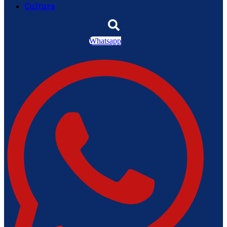
Cultura
|
diz Junior Marabá
Leandro de Jesus
discorda de Zema sobre fim do Bolsa Família:
Whatsapp
“Precisamos dar condições para as pessoas
|
evoluírem”