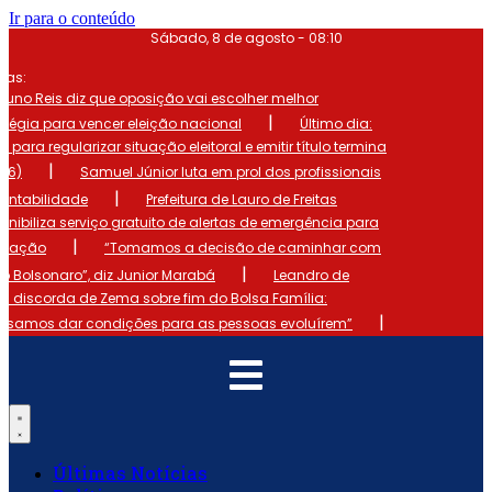
Ir para o conteúdo
Sábado, 8 de agosto - 08:10
mas:
runo Reis diz que oposição vai escolher melhor
|
atégia para vencer eleição nacional
Último dia:
o para regularizar situação eleitoral e emitir título termina
|
 (6)
Samuel Júnior luta em prol dos profissionais
|
ontabilidade
Prefeitura de Lauro de Freitas
onibiliza serviço gratuito de alertas de emergência para
|
ulação
“Tomamos a decisão de caminhar com
|
io Bolsonaro”, diz Junior Marabá
Leandro de
s discorda de Zema sobre fim do Bolsa Família:
|
cisamos dar condições para as pessoas evoluírem”
Últimas Notícias