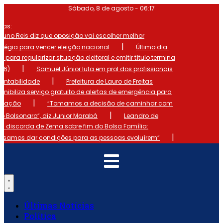
Ir
Sábado, 8 de agosto - 06:17
para
mas:
o
conteúdo
runo Reis diz que oposição vai escolher melhor
|
atégia para vencer eleição nacional
Último dia:
o para regularizar situação eleitoral e emitir título termina
|
 (6)
Samuel Júnior luta em prol dos profissionais
|
ontabilidade
Prefeitura de Lauro de Freitas
onibiliza serviço gratuito de alertas de emergência para
|
ulação
“Tomamos a decisão de caminhar com
|
io Bolsonaro”, diz Junior Marabá
Leandro de
s discorda de Zema sobre fim do Bolsa Família:
|
cisamos dar condições para as pessoas evoluírem”
Últimas Notícias
Política