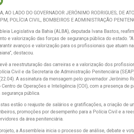
PA, AO LADO DO GOVERNADOR JERÔNIMO RODRIGUES, DE AT
M, POLÍCIA CIVIL, BOMBEIROS E ADMINISTRAÇÃO PENITEN
leia Legislativa da Bahia (ALBA), deputada Ivana Bastos, reaf
nto e valorização das forças de segurança pública do estado. “
rantir avanços e valorização para os profissionais que atuam na 
iana”, destacou.
evê a reestruturação das carreiras e a valorização dos profissiona
ícia Civil e da Secretaria de Administração Penitenciária (SEAP
 (22.04). A assinatura da mensagem pelo governador Jerônimo R
o Centro de Operações e Inteligência (COI), com a presença de p
 segurança pública.
tas estão o reajuste de salários e gratificações, a criação de 
eiros, promoções por desempenho para a Polícia Civil e a ree
rvidores da área penitenciária.
ojeto, a Assembleia inicia o processo de análise, debate e vot