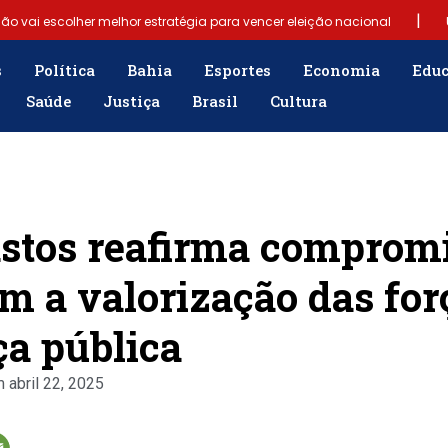
|
ção vai escolher melhor estratégia para vencer eleição nacional
|
Samuel Júnior luta em prol dos profissionais de contabilidade
s
Política
Bahia
Esportes
Economia
Edu
Saúde
Justiça
Brasil
Cultura
|
rgência para população
“Tomamos a decisão de caminhar com Fl
re fim do Bolsa Família: “Precisamos dar condições para as pessoas ev
stos reafirma comprom
 a valorização das for
a pública
m
abril 22, 2025