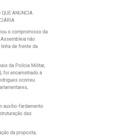
O QUE ANUNCIA
CIÁRIA
irmou o compromisso da
A Assembleia não
linha de frente da
is da Polícia Militar,
), foi encaminhado à
odrigues ocorreu
arlamentares,
um auxílio-fardamento
struturação das
ação da proposta,