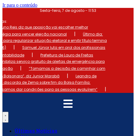
Ir para o conteúdo
Sexta-feira, 7 de agosto - 11:53
mas:
runo Reis diz que oposição vai escolher melhor
|
atégia para vencer eleição nacional
Último dia:
o para regularizar situação eleitoral e emitir título termina
|
 (6)
Samuel Júnior luta em prol dos profissionais
|
ontabilidade
Prefeitura de Lauro de Freitas
onibiliza serviço gratuito de alertas de emergência para
|
ulação
“Tomamos a decisão de caminhar com
|
io Bolsonaro”, diz Junior Marabá
Leandro de
s discorda de Zema sobre fim do Bolsa Família:
|
cisamos dar condições para as pessoas evoluírem”
Últimas Notícias