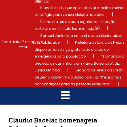
Últimas:
Bruno Reis diz que oposição vai escolher melhor
|
estratégia para vencer eleição nacional
Último dia: prazo para regularizar situação
|
eleitoral e emitir título termina hoje (6)
Samuel Júnior luta em prol dos profissionais de
|
Sexta-feira, 7 de agosto
contabilidade
Prefeitura de Lauro de Freitas
- 22:59
disponibiliza serviço gratuito de alertas de
|
emergência para população
“Tomamos a
decisão de caminhar com Flávio Bolsonaro”, diz
|
Junior Marabá
Leandro de Jesus discorda
de Zema sobre fim do Bolsa Família: “Precisamos
|
dar condições para as pessoas evoluírem”
Cláudio Bacelar homenageia