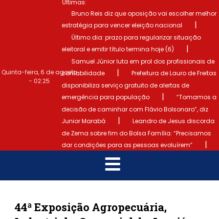
Últimas:
Bruno Reis diz que oposição vai escolher melhor
|
estratégia para vencer eleição nacional
Último dia: prazo para regularizar situação
|
eleitoral e emitir título termina hoje (6)
Samuel Júnior luta em prol dos profissionais de
|
Quinta-feira, 6 de agosto
contabilidade
Prefeitura de Lauro de Freitas
- 02:25
disponibiliza serviço gratuito de alertas de
|
emergência para população
“Tomamos a
decisão de caminhar com Flávio Bolsonaro”, diz
|
Junior Marabá
Leandro de Jesus discorda
de Zema sobre fim do Bolsa Família: “Precisamos
|
dar condições para as pessoas evoluírem”
44ª Exposição Agropecuária,