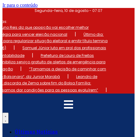
Ir para o conteúdo
Segunda-feira, 10 de agosto - 07:07
mas:
runo Reis diz que oposição vai escolher melhor
|
atégia para vencer eleição nacional
Último dia:
o para regularizar situação eleitoral e emitir título termina
|
 (6)
Samuel Júnior luta em prol dos profissionais
|
ontabilidade
Prefeitura de Lauro de Freitas
onibiliza serviço gratuito de alertas de emergência para
|
ulação
“Tomamos a decisão de caminhar com
|
io Bolsonaro”, diz Junior Marabá
Leandro de
s discorda de Zema sobre fim do Bolsa Família:
|
cisamos dar condições para as pessoas evoluírem”
Últimas Notícias