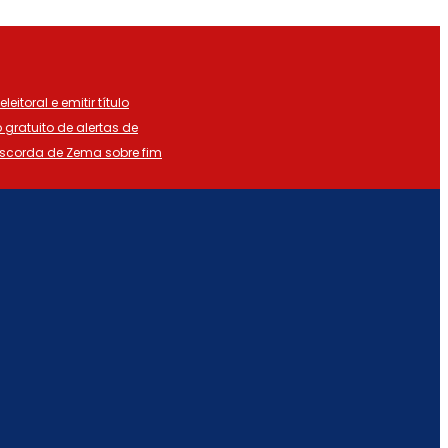
eitoral e emitir título
o gratuito de alertas de
iscorda de Zema sobre fim