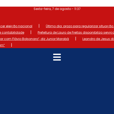
Sexta-feira, 7 de agosto - 11:37
|
ncer eleição nacional
Último dia: prazo para regularizar situação el
|
de contabilidade
Prefeitura de Lauro de Freitas disponibiliza serviç
|
 com Flávio Bolsonaro”, diz Junior Marabá
Leandro de Jesus d
|
em”