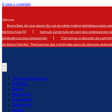
Ir para o conteúdo
Últimas:
Bruno Reis diz que oposição vai escolher melhor estratégia para ve
|
termina hoje (6)
Samuel Júnior luta em prol dos profissionais 
|
emergência para população
“Tomamos a decisão de caminhar
do Bolsa Família: “Precisamos dar condições para as pessoas evoluír
Últimas Notícias
Política
Bahia
Esportes
Economia
Educação
Saúde