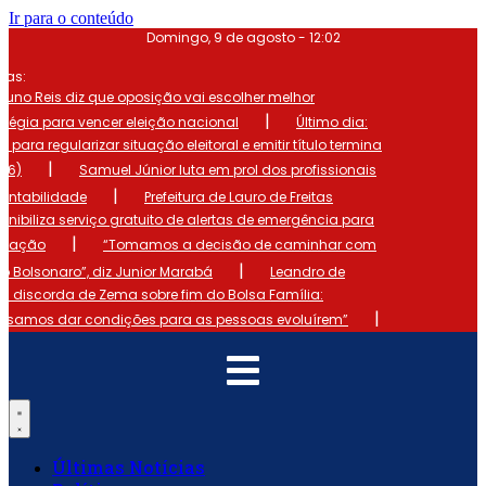
Ir para o conteúdo
Domingo, 9 de agosto - 12:02
mas:
runo Reis diz que oposição vai escolher melhor
|
atégia para vencer eleição nacional
Último dia:
o para regularizar situação eleitoral e emitir título termina
|
 (6)
Samuel Júnior luta em prol dos profissionais
|
ontabilidade
Prefeitura de Lauro de Freitas
onibiliza serviço gratuito de alertas de emergência para
|
ulação
“Tomamos a decisão de caminhar com
|
io Bolsonaro”, diz Junior Marabá
Leandro de
s discorda de Zema sobre fim do Bolsa Família:
|
cisamos dar condições para as pessoas evoluírem”
Últimas Notícias