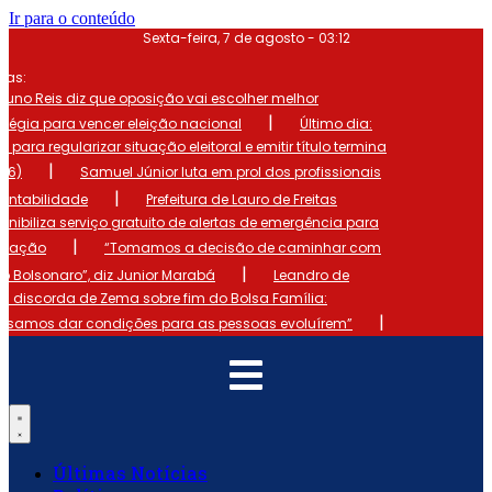
Ir para o conteúdo
Sexta-feira, 7 de agosto - 03:12
mas:
runo Reis diz que oposição vai escolher melhor
|
atégia para vencer eleição nacional
Último dia:
o para regularizar situação eleitoral e emitir título termina
|
 (6)
Samuel Júnior luta em prol dos profissionais
|
ontabilidade
Prefeitura de Lauro de Freitas
onibiliza serviço gratuito de alertas de emergência para
|
ulação
“Tomamos a decisão de caminhar com
|
io Bolsonaro”, diz Junior Marabá
Leandro de
s discorda de Zema sobre fim do Bolsa Família:
|
cisamos dar condições para as pessoas evoluírem”
Últimas Notícias