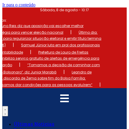
Ir para o conteúdo
Sábado, 8 de agosto - 10:17
mas:
runo Reis diz que oposição vai escolher melhor
|
atégia para vencer eleição nacional
Último dia:
o para regularizar situação eleitoral e emitir título termina
|
 (6)
Samuel Júnior luta em prol dos profissionais
|
ontabilidade
Prefeitura de Lauro de Freitas
onibiliza serviço gratuito de alertas de emergência para
|
ulação
“Tomamos a decisão de caminhar com
|
io Bolsonaro”, diz Junior Marabá
Leandro de
s discorda de Zema sobre fim do Bolsa Família:
|
cisamos dar condições para as pessoas evoluírem”
Últimas Notícias