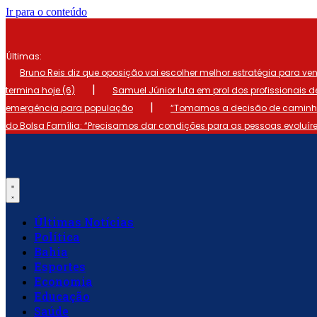
Ir para o conteúdo
Últimas:
Bruno Reis diz que oposição vai escolher melhor estratégia para ve
|
termina hoje (6)
Samuel Júnior luta em prol dos profissionais 
|
emergência para população
“Tomamos a decisão de caminhar
do Bolsa Família: “Precisamos dar condições para as pessoas evoluír
Últimas Notícias
Política
Bahia
Esportes
Economia
Educação
Saúde