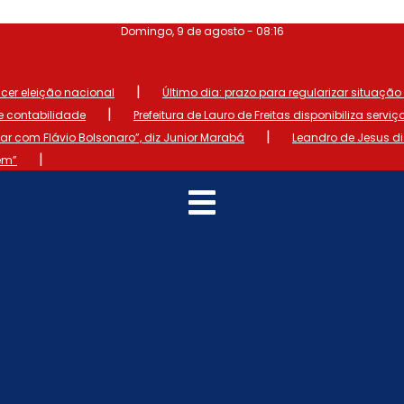
Domingo, 9 de agosto - 08:16
|
ncer eleição nacional
Último dia: prazo para regularizar situação el
|
de contabilidade
Prefeitura de Lauro de Freitas disponibiliza serviç
|
 com Flávio Bolsonaro”, diz Junior Marabá
Leandro de Jesus d
|
em”