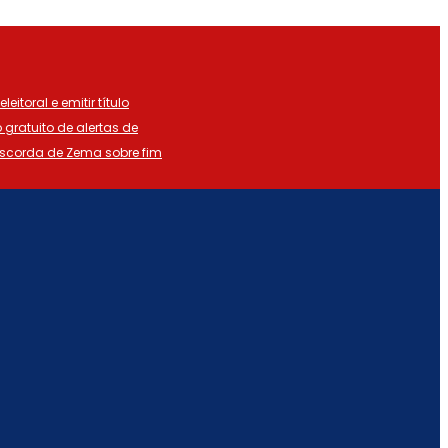
eitoral e emitir título
o gratuito de alertas de
iscorda de Zema sobre fim