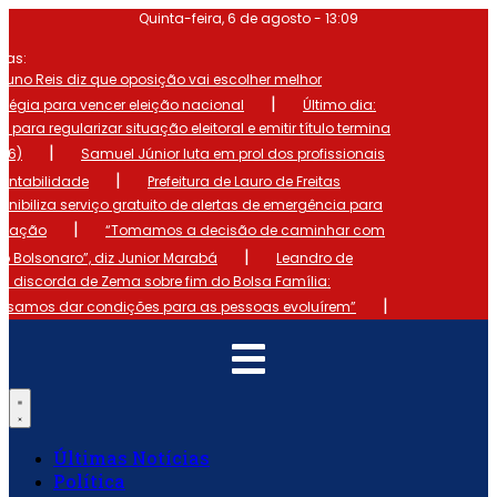
Ir
Quinta-feira, 6 de agosto - 13:09
para
mas:
o
conteúdo
runo Reis diz que oposição vai escolher melhor
|
atégia para vencer eleição nacional
Último dia:
o para regularizar situação eleitoral e emitir título termina
|
 (6)
Samuel Júnior luta em prol dos profissionais
|
ontabilidade
Prefeitura de Lauro de Freitas
onibiliza serviço gratuito de alertas de emergência para
|
ulação
“Tomamos a decisão de caminhar com
|
io Bolsonaro”, diz Junior Marabá
Leandro de
s discorda de Zema sobre fim do Bolsa Família:
|
cisamos dar condições para as pessoas evoluírem”
Últimas Notícias
Política