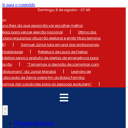
Ir para o conteúdo
Domingo, 9 de agosto - 07:46
mas:
runo Reis diz que oposição vai escolher melhor
|
atégia para vencer eleição nacional
Último dia:
o para regularizar situação eleitoral e emitir título termina
|
 (6)
Samuel Júnior luta em prol dos profissionais
|
ontabilidade
Prefeitura de Lauro de Freitas
onibiliza serviço gratuito de alertas de emergência para
|
ulação
“Tomamos a decisão de caminhar com
|
io Bolsonaro”, diz Junior Marabá
Leandro de
s discorda de Zema sobre fim do Bolsa Família:
|
cisamos dar condições para as pessoas evoluírem”
Últimas Notícias