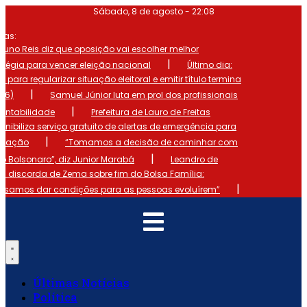
Ir
Sábado, 8 de agosto - 22:08
para
o
mas:
conteúdo
runo Reis diz que oposição vai escolher melhor
|
atégia para vencer eleição nacional
Último dia:
o para regularizar situação eleitoral e emitir título termina
|
 (6)
Samuel Júnior luta em prol dos profissionais
|
ontabilidade
Prefeitura de Lauro de Freitas
onibiliza serviço gratuito de alertas de emergência para
|
ulação
“Tomamos a decisão de caminhar com
|
io Bolsonaro”, diz Junior Marabá
Leandro de
s discorda de Zema sobre fim do Bolsa Família:
|
cisamos dar condições para as pessoas evoluírem”
Últimas Notícias
Política