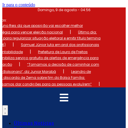
Ir para o conteúdo
Domingo, 9 de agosto - 04:56
mas:
runo Reis diz que oposição vai escolher melhor
|
atégia para vencer eleição nacional
Último dia:
o para regularizar situação eleitoral e emitir título termina
|
 (6)
Samuel Júnior luta em prol dos profissionais
|
ontabilidade
Prefeitura de Lauro de Freitas
onibiliza serviço gratuito de alertas de emergência para
|
ulação
“Tomamos a decisão de caminhar com
|
io Bolsonaro”, diz Junior Marabá
Leandro de
s discorda de Zema sobre fim do Bolsa Família:
|
cisamos dar condições para as pessoas evoluírem”
Últimas Notícias