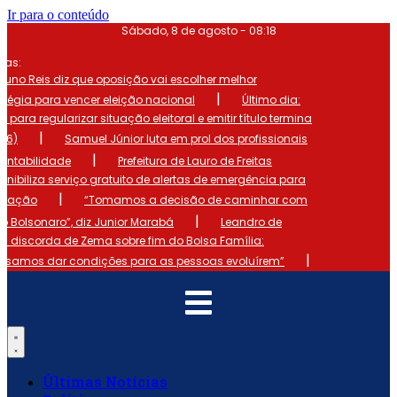
Ir para o conteúdo
Sábado, 8 de agosto - 08:18
mas:
runo Reis diz que oposição vai escolher melhor
|
atégia para vencer eleição nacional
Último dia:
o para regularizar situação eleitoral e emitir título termina
|
 (6)
Samuel Júnior luta em prol dos profissionais
|
ontabilidade
Prefeitura de Lauro de Freitas
onibiliza serviço gratuito de alertas de emergência para
|
ulação
“Tomamos a decisão de caminhar com
|
io Bolsonaro”, diz Junior Marabá
Leandro de
s discorda de Zema sobre fim do Bolsa Família:
|
cisamos dar condições para as pessoas evoluírem”
Últimas Notícias