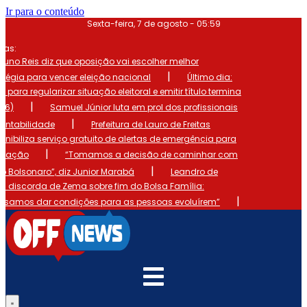
Ir para o conteúdo
Sexta-feira, 7 de agosto - 05:59
mas:
runo Reis diz que oposição vai escolher melhor
|
atégia para vencer eleição nacional
Último dia:
o para regularizar situação eleitoral e emitir título termina
|
 (6)
Samuel Júnior luta em prol dos profissionais
|
ontabilidade
Prefeitura de Lauro de Freitas
onibiliza serviço gratuito de alertas de emergência para
|
ulação
“Tomamos a decisão de caminhar com
|
io Bolsonaro”, diz Junior Marabá
Leandro de
s discorda de Zema sobre fim do Bolsa Família:
|
cisamos dar condições para as pessoas evoluírem”