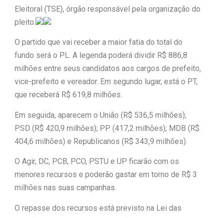
Eleitoral (TSE), órgão responsável pela organização do
“Tomamos a decisão de
pleito.
caminhar com Flávio Bolsonaro”, diz
O partido que vai receber a maior fatia do total do
fundo será o PL. A legenda poderá dividir R$ 886,8
|
Junior Marabá
Leandro de
milhões entre seus candidatos aos cargos de prefeito,
Jesus discorda de Zema sobre fim do
vice-prefeito e vereador. Em segundo lugar, está o PT,
que receberá R$ 619,8 milhões.
Bolsa Família: “Precisamos dar
Em seguida, aparecem o União (R$ 536,5 milhões);
condições para as pessoas
PSD (R$ 420,9 milhões); PP (417,2 milhões); MDB (R$
|
evoluírem”
404,6 milhões) e Republicanos (R$ 343,9 milhões).
O Agir, DC, PCB, PCO, PSTU e UP ficarão com os
menores recursos e poderão gastar em torno de R$ 3
milhões nas suas campanhas.
O repasse dos recursos está previsto na Lei das