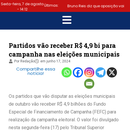
Sexta-feira, 7 de agosto
Últimas:
Bruno Reis diz que oposição vai
- 14:12
escolher melhor estratégia para
|
vencer eleição nacional
Último dia: prazo para regularizar
Partidos vão receber R$ 4,9 bi para
campanha nas eleições municipais
situação eleitoral e emitir título
Por
Redação
em
junho 17, 2024
|
termina hoje (6)
Samuel
Compartilhe essa
notícia!
Júnior luta em prol dos profissionais
|
de contabilidade
Prefeitura
Os partidos que vão disputar as eleições municipais
de Lauro de Freitas disponibiliza
de outubro vão receber R$ 4,9 bilhões do Fundo
Especial de Financiamento de Campanha (FEFC) para
serviço gratuito de alertas de
realização da campanha eleitoral. O valor foi divulgado
|
nesta segunda-feira (17) pelo Tribunal Superior
emergência para população