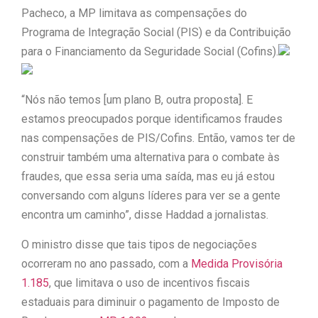
Pacheco, a MP limitava as compensações do
“Tomamos a decisão de
Programa de Integração Social (PIS) e da Contribuição
para o Financiamento da Seguridade Social (Cofins).
caminhar com Flávio Bolsonaro”, diz
|
Junior Marabá
Leandro de
“Nós não temos [um plano B, outra proposta]. E
Jesus discorda de Zema sobre fim do
estamos preocupados porque identificamos fraudes
nas compensações de PIS/Cofins. Então, vamos ter de
Bolsa Família: “Precisamos dar
construir também uma alternativa para o combate às
condições para as pessoas
fraudes, que essa seria uma saída, mas eu já estou
conversando com alguns líderes para ver se a gente
|
evoluírem”
encontra um caminho”, disse Haddad a jornalistas.
O ministro disse que tais tipos de negociações
ocorreram no ano passado, com a
Medida Provisória
1.185
, que limitava o uso de incentivos fiscais
estaduais para diminuir o pagamento de Imposto de