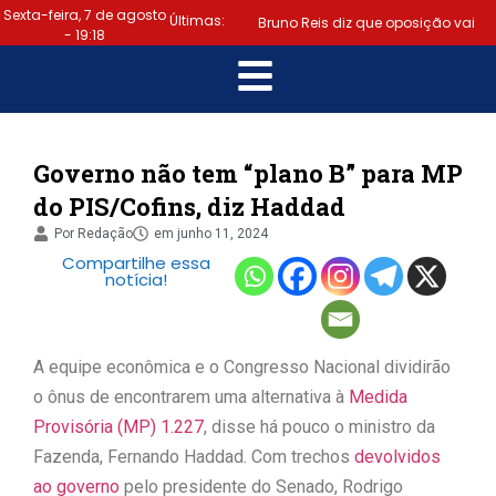
Sexta-feira, 7 de agosto
Últimas:
Bruno Reis diz que oposição vai
- 19:18
escolher melhor estratégia para
|
vencer eleição nacional
Último dia: prazo para regularizar
Governo não tem “plano B” para MP
do PIS/Cofins, diz Haddad
situação eleitoral e emitir título
Por
Redação
em
junho 11, 2024
|
termina hoje (6)
Samuel
Compartilhe essa
notícia!
Júnior luta em prol dos profissionais
|
de contabilidade
Prefeitura
A equipe econômica e o Congresso Nacional dividirão
de Lauro de Freitas disponibiliza
o ônus de encontrarem uma alternativa à
Medida
Provisória (MP) 1.227
, disse há pouco o ministro da
serviço gratuito de alertas de
Fazenda, Fernando Haddad. Com trechos
devolvidos
|
ao governo
pelo presidente do Senado, Rodrigo
emergência para população