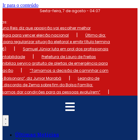
Ir para o conteúdo
Sexta-feira, 7 de agosto - 04:07
mas:
runo Reis diz que oposição vai escolher melhor
|
atégia para vencer eleição nacional
Último dia:
o para regularizar situação eleitoral e emitir título termina
|
 (6)
Samuel Júnior luta em prol dos profissionais
|
ontabilidade
Prefeitura de Lauro de Freitas
onibiliza serviço gratuito de alertas de emergência para
|
ulação
“Tomamos a decisão de caminhar com
|
io Bolsonaro”, diz Junior Marabá
Leandro de
s discorda de Zema sobre fim do Bolsa Família:
|
cisamos dar condições para as pessoas evoluírem”
Últimas Notícias