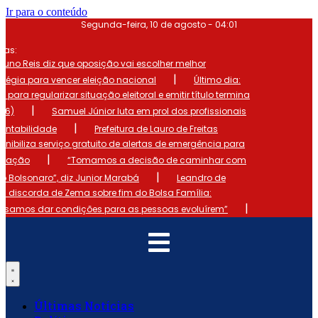
Ir para o conteúdo
Segunda-feira, 10 de agosto - 04:01
mas:
runo Reis diz que oposição vai escolher melhor
|
atégia para vencer eleição nacional
Último dia:
o para regularizar situação eleitoral e emitir título termina
|
 (6)
Samuel Júnior luta em prol dos profissionais
|
ontabilidade
Prefeitura de Lauro de Freitas
onibiliza serviço gratuito de alertas de emergência para
|
ulação
“Tomamos a decisão de caminhar com
|
io Bolsonaro”, diz Junior Marabá
Leandro de
s discorda de Zema sobre fim do Bolsa Família:
|
cisamos dar condições para as pessoas evoluírem”
Últimas Notícias