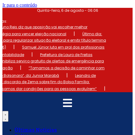
Ir para o conteúdo
Quinta-feira, 6 de agosto - 06:06
mas:
runo Reis diz que oposição vai escolher melhor
|
atégia para vencer eleição nacional
Último dia:
o para regularizar situação eleitoral e emitir título termina
|
 (6)
Samuel Júnior luta em prol dos profissionais
|
ontabilidade
Prefeitura de Lauro de Freitas
onibiliza serviço gratuito de alertas de emergência para
|
ulação
“Tomamos a decisão de caminhar com
|
io Bolsonaro”, diz Junior Marabá
Leandro de
s discorda de Zema sobre fim do Bolsa Família:
|
cisamos dar condições para as pessoas evoluírem”
Últimas Notícias