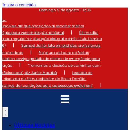
Ir para o conteúdo
Domingo, 9 de agosto - 12:35
mas:
runo Reis diz que oposição vai escolher melhor
|
atégia para vencer eleição nacional
Último dia:
o para regularizar situação eleitoral e emitir título termina
|
 (6)
Samuel Júnior luta em prol dos profissionais
|
ontabilidade
Prefeitura de Lauro de Freitas
onibiliza serviço gratuito de alertas de emergência para
|
ulação
“Tomamos a decisão de caminhar com
|
io Bolsonaro”, diz Junior Marabá
Leandro de
s discorda de Zema sobre fim do Bolsa Família:
|
cisamos dar condições para as pessoas evoluírem”
Últimas Notícias