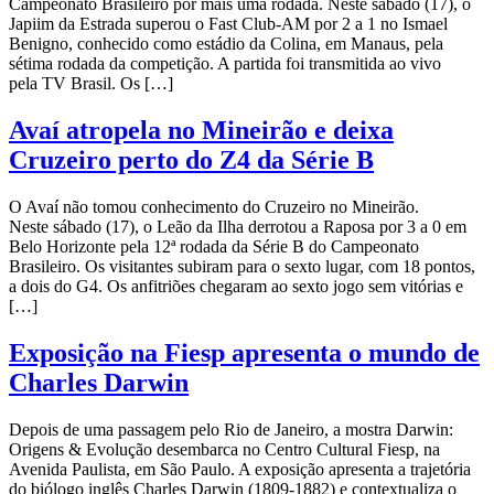
Campeonato Brasileiro por mais uma rodada. Neste sábado (17), o
Japiim da Estrada superou o Fast Club-AM por 2 a 1 no Ismael
Benigno, conhecido como estádio da Colina, em Manaus, pela
sétima rodada da competição. A partida foi transmitida ao vivo
pela TV Brasil. Os […]
Avaí atropela no Mineirão e deixa
Cruzeiro perto do Z4 da Série B
O Avaí não tomou conhecimento do Cruzeiro no Mineirão.
Neste sábado (17), o Leão da Ilha derrotou a Raposa por 3 a 0 em
Belo Horizonte pela 12ª rodada da Série B do Campeonato
Brasileiro. Os visitantes subiram para o sexto lugar, com 18 pontos,
a dois do G4. Os anfitriões chegaram ao sexto jogo sem vitórias e
[…]
Exposição na Fiesp apresenta o mundo de
Charles Darwin
Depois de uma passagem pelo Rio de Janeiro, a mostra Darwin:
Origens & Evolução desembarca no Centro Cultural Fiesp, na
Avenida Paulista, em São Paulo. A exposição apresenta a trajetória
do biólogo inglês Charles Darwin (1809-1882) e contextualiza o