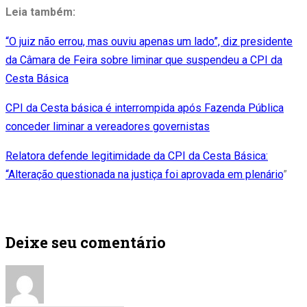
Leia também:
“O juiz não errou, mas ouviu apenas um lado”, diz presidente
da Câmara de Feira sobre liminar que suspendeu a CPI da
Cesta Básica
CPI da Cesta básica é interrompida após Fazenda Pública
conceder liminar a vereadores governistas
Relatora defende legitimidade da CPI da Cesta Básica:
“Alteração questionada na justiça foi aprovada em plenário
”
Deixe seu comentário