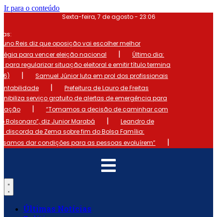
Ir para o conteúdo
Sexta-feira, 7 de agosto - 23:06
mas:
runo Reis diz que oposição vai escolher melhor
|
atégia para vencer eleição nacional
Último dia:
o para regularizar situação eleitoral e emitir título termina
|
 (6)
Samuel Júnior luta em prol dos profissionais
|
ontabilidade
Prefeitura de Lauro de Freitas
onibiliza serviço gratuito de alertas de emergência para
|
ulação
“Tomamos a decisão de caminhar com
|
io Bolsonaro”, diz Junior Marabá
Leandro de
s discorda de Zema sobre fim do Bolsa Família:
|
cisamos dar condições para as pessoas evoluírem”
Últimas Notícias