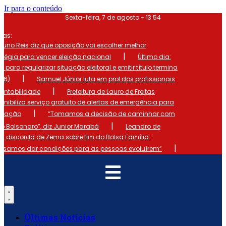
Ir para o conteúdo
Sexta-feira, 7 de agosto - 13:54
mas:
runo Reis diz que oposição vai escolher melhor
|
atégia para vencer eleição nacional
Último dia:
o para regularizar situação eleitoral e emitir título termina
|
 (6)
Samuel Júnior luta em prol dos profissionais
|
ontabilidade
Prefeitura de Lauro de Freitas
onibiliza serviço gratuito de alertas de emergência para
|
ulação
“Tomamos a decisão de caminhar com
|
io Bolsonaro”, diz Junior Marabá
Leandro de
s discorda de Zema sobre fim do Bolsa Família:
|
cisamos dar condições para as pessoas evoluírem”
Últimas Notícias