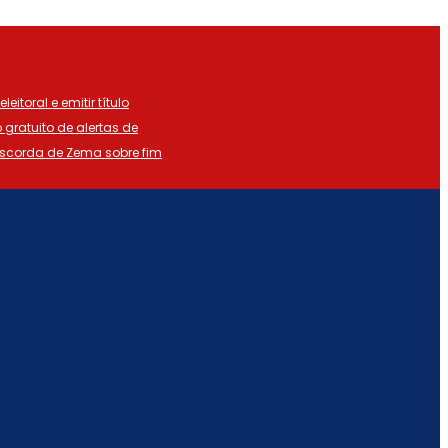
eitoral e emitir título
o gratuito de alertas de
iscorda de Zema sobre fim