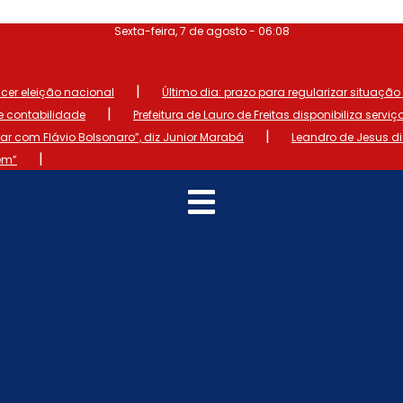
Sexta-feira, 7 de agosto - 06:08
|
ncer eleição nacional
Último dia: prazo para regularizar situação el
|
de contabilidade
Prefeitura de Lauro de Freitas disponibiliza serviç
|
 com Flávio Bolsonaro”, diz Junior Marabá
Leandro de Jesus d
|
em”