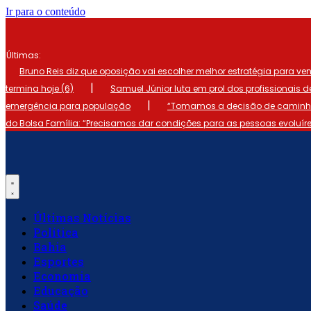
Ir para o conteúdo
Últimas:
Bruno Reis diz que oposição vai escolher melhor estratégia para ve
|
termina hoje (6)
Samuel Júnior luta em prol dos profissionais 
|
emergência para população
“Tomamos a decisão de caminhar
do Bolsa Família: “Precisamos dar condições para as pessoas evoluír
Últimas Notícias
Política
Bahia
Esportes
Economia
Educação
Saúde