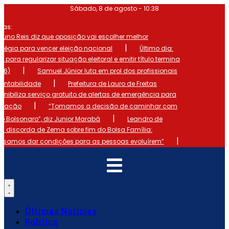
Ir
Sábado, 8 de agosto - 10:38
para
o
mas:
conteúdo
runo Reis diz que oposição vai escolher melhor
|
atégia para vencer eleição nacional
Último dia:
o para regularizar situação eleitoral e emitir título termina
|
 (6)
Samuel Júnior luta em prol dos profissionais
|
ontabilidade
Prefeitura de Lauro de Freitas
onibiliza serviço gratuito de alertas de emergência para
|
ulação
“Tomamos a decisão de caminhar com
|
io Bolsonaro”, diz Junior Marabá
Leandro de
s discorda de Zema sobre fim do Bolsa Família:
|
cisamos dar condições para as pessoas evoluírem”
Últimas Notícias
Política