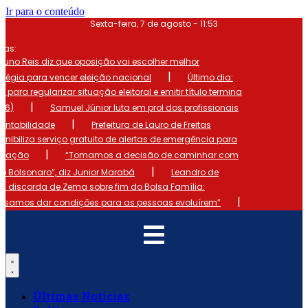
Ir para o conteúdo
Sexta-feira, 7 de agosto - 11:53
mas:
runo Reis diz que oposição vai escolher melhor
|
atégia para vencer eleição nacional
Último dia:
o para regularizar situação eleitoral e emitir título termina
|
 (6)
Samuel Júnior luta em prol dos profissionais
|
ontabilidade
Prefeitura de Lauro de Freitas
onibiliza serviço gratuito de alertas de emergência para
|
ulação
“Tomamos a decisão de caminhar com
|
io Bolsonaro”, diz Junior Marabá
Leandro de
s discorda de Zema sobre fim do Bolsa Família:
|
cisamos dar condições para as pessoas evoluírem”
Últimas Notícias