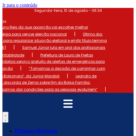
Ir para o conteúdo
Segunda-feira, 10 de agosto - 06:34
mas:
runo Reis diz que oposição vai escolher melhor
|
atégia para vencer eleição nacional
Último dia:
o para regularizar situação eleitoral e emitir título termina
|
 (6)
Samuel Júnior luta em prol dos profissionais
|
ontabilidade
Prefeitura de Lauro de Freitas
onibiliza serviço gratuito de alertas de emergência para
|
ulação
“Tomamos a decisão de caminhar com
|
io Bolsonaro”, diz Junior Marabá
Leandro de
s discorda de Zema sobre fim do Bolsa Família:
|
cisamos dar condições para as pessoas evoluírem”
Últimas Notícias