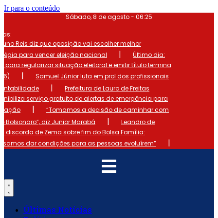
Ir para o conteúdo
Sábado, 8 de agosto - 06:25
mas:
runo Reis diz que oposição vai escolher melhor
|
atégia para vencer eleição nacional
Último dia:
o para regularizar situação eleitoral e emitir título termina
|
 (6)
Samuel Júnior luta em prol dos profissionais
|
ontabilidade
Prefeitura de Lauro de Freitas
onibiliza serviço gratuito de alertas de emergência para
|
ulação
“Tomamos a decisão de caminhar com
|
io Bolsonaro”, diz Junior Marabá
Leandro de
s discorda de Zema sobre fim do Bolsa Família:
|
cisamos dar condições para as pessoas evoluírem”
Últimas Notícias