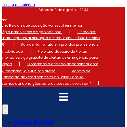
Ir para o conteúdo
Sábado, 8 de agosto - 22:34
mas:
runo Reis diz que oposição vai escolher melhor
|
atégia para vencer eleição nacional
Último dia:
o para regularizar situação eleitoral e emitir título termina
|
 (6)
Samuel Júnior luta em prol dos profissionais
|
ontabilidade
Prefeitura de Lauro de Freitas
onibiliza serviço gratuito de alertas de emergência para
|
ulação
“Tomamos a decisão de caminhar com
|
io Bolsonaro”, diz Junior Marabá
Leandro de
s discorda de Zema sobre fim do Bolsa Família:
|
cisamos dar condições para as pessoas evoluírem”
Últimas Notícias