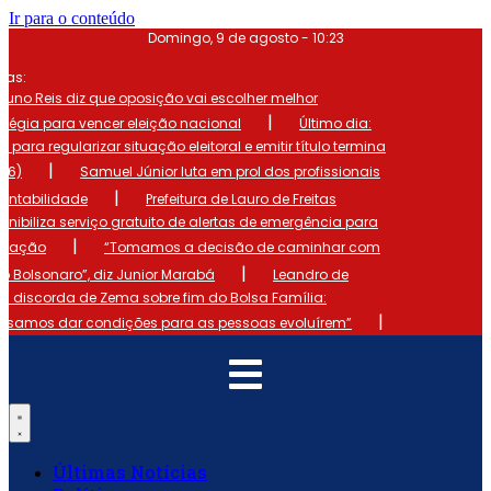
Ir para o conteúdo
Domingo, 9 de agosto - 10:23
mas:
runo Reis diz que oposição vai escolher melhor
|
atégia para vencer eleição nacional
Último dia:
o para regularizar situação eleitoral e emitir título termina
|
 (6)
Samuel Júnior luta em prol dos profissionais
|
ontabilidade
Prefeitura de Lauro de Freitas
onibiliza serviço gratuito de alertas de emergência para
|
ulação
“Tomamos a decisão de caminhar com
|
io Bolsonaro”, diz Junior Marabá
Leandro de
s discorda de Zema sobre fim do Bolsa Família:
|
cisamos dar condições para as pessoas evoluírem”
Últimas Notícias