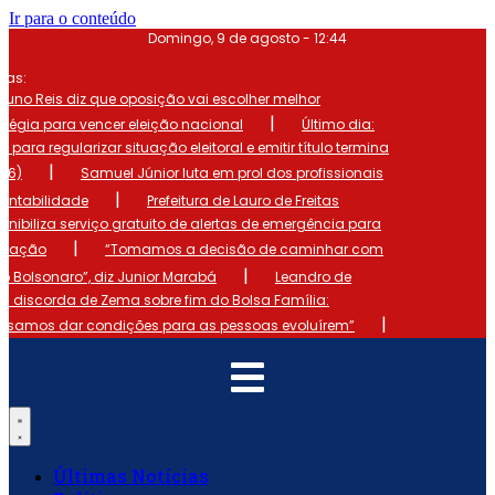
Ir para o conteúdo
Domingo, 9 de agosto - 12:44
mas:
runo Reis diz que oposição vai escolher melhor
|
atégia para vencer eleição nacional
Último dia:
o para regularizar situação eleitoral e emitir título termina
|
 (6)
Samuel Júnior luta em prol dos profissionais
|
ontabilidade
Prefeitura de Lauro de Freitas
onibiliza serviço gratuito de alertas de emergência para
|
ulação
“Tomamos a decisão de caminhar com
|
io Bolsonaro”, diz Junior Marabá
Leandro de
s discorda de Zema sobre fim do Bolsa Família:
|
cisamos dar condições para as pessoas evoluírem”
Últimas Notícias