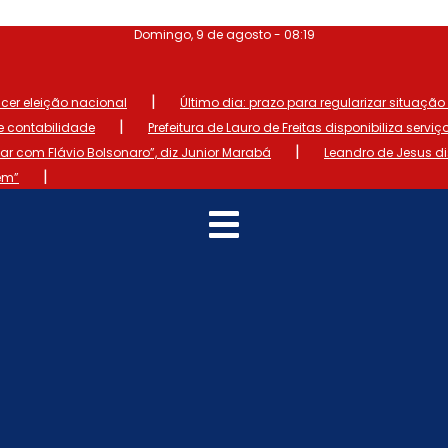
Domingo, 9 de agosto - 08:19
|
ncer eleição nacional
Último dia: prazo para regularizar situação el
|
de contabilidade
Prefeitura de Lauro de Freitas disponibiliza serviç
|
 com Flávio Bolsonaro”, diz Junior Marabá
Leandro de Jesus d
|
em”