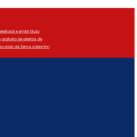
eitoral e emitir título
o gratuito de alertas de
iscorda de Zema sobre fim