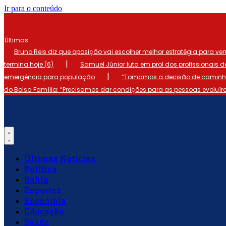
Ir para o conteúdo
Últimas:
Bruno Reis diz que oposição vai escolher melhor estratégia para ve
|
termina hoje (6)
Samuel Júnior luta em prol dos profissionais 
|
emergência para população
“Tomamos a decisão de caminhar
do Bolsa Família: “Precisamos dar condições para as pessoas evoluír
Últimas Notícias
Política
Bahia
Esportes
Economia
Educação
Saúde