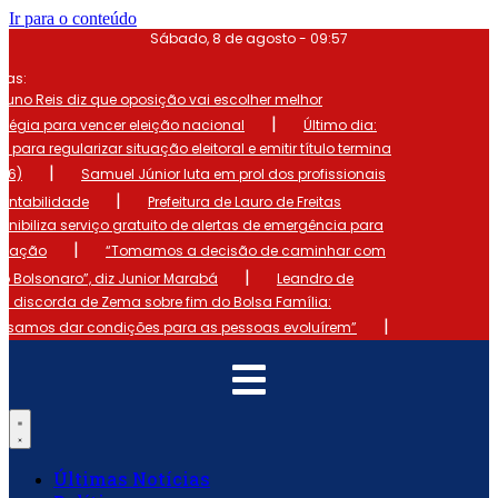
Ir para o conteúdo
Sábado, 8 de agosto - 09:57
mas:
runo Reis diz que oposição vai escolher melhor
|
atégia para vencer eleição nacional
Último dia:
o para regularizar situação eleitoral e emitir título termina
|
 (6)
Samuel Júnior luta em prol dos profissionais
|
ontabilidade
Prefeitura de Lauro de Freitas
onibiliza serviço gratuito de alertas de emergência para
|
ulação
“Tomamos a decisão de caminhar com
|
io Bolsonaro”, diz Junior Marabá
Leandro de
s discorda de Zema sobre fim do Bolsa Família:
|
cisamos dar condições para as pessoas evoluírem”
Últimas Notícias