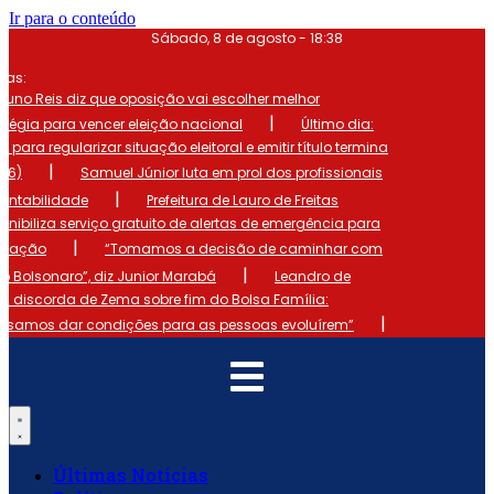
Ir para o conteúdo
Sábado, 8 de agosto - 18:38
mas:
runo Reis diz que oposição vai escolher melhor
|
atégia para vencer eleição nacional
Último dia:
o para regularizar situação eleitoral e emitir título termina
|
 (6)
Samuel Júnior luta em prol dos profissionais
|
ontabilidade
Prefeitura de Lauro de Freitas
onibiliza serviço gratuito de alertas de emergência para
|
ulação
“Tomamos a decisão de caminhar com
|
io Bolsonaro”, diz Junior Marabá
Leandro de
s discorda de Zema sobre fim do Bolsa Família:
|
cisamos dar condições para as pessoas evoluírem”
Últimas Notícias