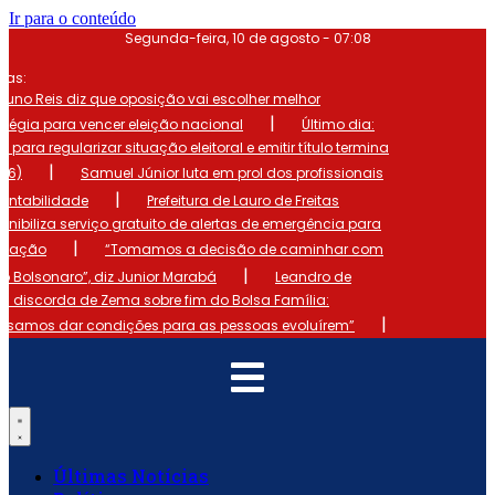
Ir para o conteúdo
Segunda-feira, 10 de agosto - 07:08
mas:
runo Reis diz que oposição vai escolher melhor
|
atégia para vencer eleição nacional
Último dia:
o para regularizar situação eleitoral e emitir título termina
|
 (6)
Samuel Júnior luta em prol dos profissionais
|
ontabilidade
Prefeitura de Lauro de Freitas
onibiliza serviço gratuito de alertas de emergência para
|
ulação
“Tomamos a decisão de caminhar com
|
io Bolsonaro”, diz Junior Marabá
Leandro de
s discorda de Zema sobre fim do Bolsa Família:
|
cisamos dar condições para as pessoas evoluírem”
Últimas Notícias