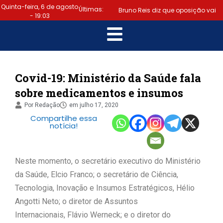
Quinta-feira, 6 de agosto
Últimas:
Bruno Reis diz que oposição vai
- 19:03
escolher melhor estratégia para
|
vencer eleição nacional
Último dia: prazo para regularizar
Covid-19: Ministério da Saúde fala
sobre medicamentos e insumos
situação eleitoral e emitir título
Por
Redação
em
julho 17, 2020
|
termina hoje (6)
Samuel
Compartilhe essa
notícia!
Júnior luta em prol dos profissionais
|
de contabilidade
Prefeitura
Neste momento, o secretário executivo do Ministério
da Saúde, Elcio Franco; o secretário de Ciência,
de Lauro de Freitas disponibiliza
Tecnologia, Inovação e Insumos Estratégicos, Hélio
serviço gratuito de alertas de
Angotti Neto; o diretor de Assuntos
Internacionais, Flávio Werneck; e o diretor do
|
emergência para população