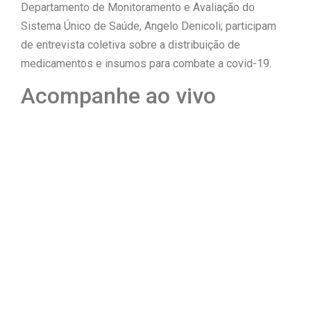
Departamento de Monitoramento e Avaliação do
“Tomamos a decisão de
Sistema Único de Saúde, Angelo Denicoli; participam
de entrevista coletiva sobre a distribuição de
caminhar com Flávio Bolsonaro”, diz
medicamentos e insumos para combate a covid-19.
|
Junior Marabá
Leandro de
Acompanhe ao vivo
Jesus discorda de Zema sobre fim
do Bolsa Família: “Precisamos dar
condições para as pessoas
|
evoluírem”