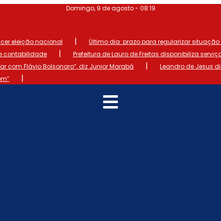
Domingo, 9 de agosto - 08:19
|
ncer eleição nacional
Último dia: prazo para regularizar situação el
|
de contabilidade
Prefeitura de Lauro de Freitas disponibiliza serviç
|
 com Flávio Bolsonaro”, diz Junior Marabá
Leandro de Jesus d
|
em”