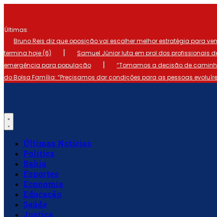
Ir
para
o
Últimas:
conteúdo
Bruno Reis diz que oposição vai escolher melhor estratégia para ve
|
termina hoje (6)
Samuel Júnior luta em prol dos profissionais 
|
emergência para população
“Tomamos a decisão de caminhar
do Bolsa Família: “Precisamos dar condições para as pessoas evoluír
Últimas Notícias
Política
Bahia
Esportes
Economia
Educação
Saúde
Justiça