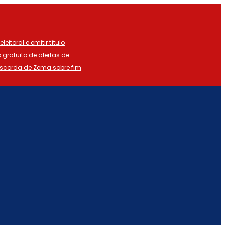
eitoral e emitir título
o gratuito de alertas de
iscorda de Zema sobre fim